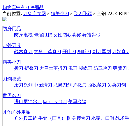
购物车中有 0 件商品
当前位置:
刀剑专卖网
精美小刀
飞刀飞镖
全钢JACK RIP
>
>
>
防身用品
防身电棍
伸缩甩棍
女性防狼喷雾
狩猎弹弓
户外刀具
战术直刀
大马士革直刀
开山刀
狗腿刀
刺刀军刺
刀奴直
精美小刀
折刀,折叠刀
大马士革折刀
甩刀,蝴蝶刀
防卫笔刀
弹簧刀
刀剑收藏
唐刀汉剑
中国清刀
龙泉刀剑
户撒刀
拉孜藏刀
另类刀剑
世界名刀
进口尼泊尔刀
kabar卡巴刀
美国冷钢
其他户外用品
户外兵工铲
手套（面具）
防身腰带刀
水壶、口哨
战术