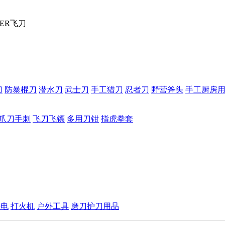
PER飞刀
刀
防暴棍刀
潜水刀
武士刀
手工猎刀
忍者刀
野营斧头
手工厨房
爪刀手刺
飞刀飞镖
多用刀钳
指虎拳套
手电
打火机
户外工具
磨刀护刀用品