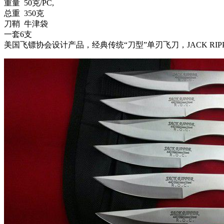
重量 50克/PC,
总重 350克
刀鞘 牛津袋
一套6支
美国飞镖协会设计产品，经典传统“刀型”单刃飞刀，JACK RI