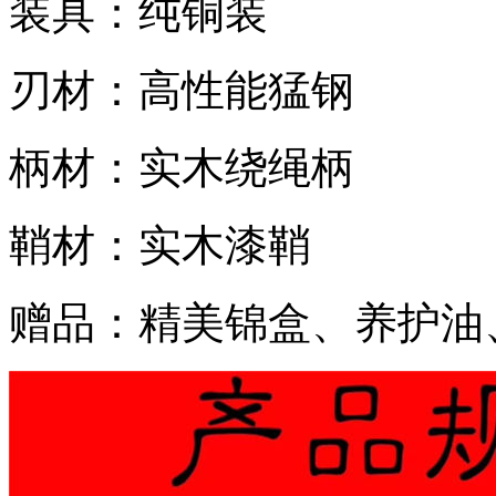
装具：纯铜装
刃材：高性能猛钢
柄材：实木绕绳柄
鞘材：实木漆鞘
赠品：精美锦盒、养护油