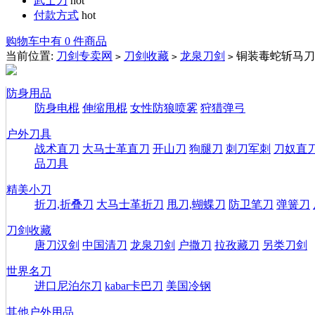
武士刀
hot
付款方式
hot
购物车中有 0 件商品
当前位置:
刀剑专卖网
刀剑收藏
龙泉刀剑
铜装毒蛇斩马刀
>
>
>
防身用品
防身电棍
伸缩甩棍
女性防狼喷雾
狩猎弹弓
户外刀具
战术直刀
大马士革直刀
开山刀
狗腿刀
刺刀军刺
刀奴直
品刀具
精美小刀
折刀,折叠刀
大马士革折刀
甩刀,蝴蝶刀
防卫笔刀
弹簧刀
刀剑收藏
唐刀汉剑
中国清刀
龙泉刀剑
户撒刀
拉孜藏刀
另类刀剑
世界名刀
进口尼泊尔刀
kabar卡巴刀
美国冷钢
其他户外用品