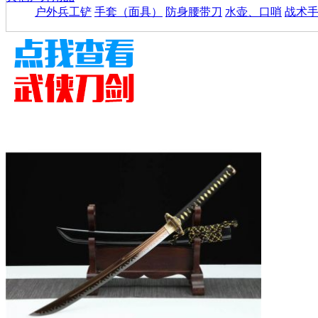
户外兵工铲
手套（面具）
防身腰带刀
水壶、口哨
战术