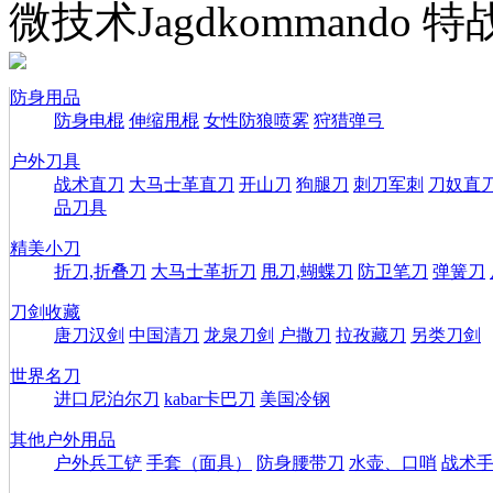
微技术Jagdkommando
防身用品
防身电棍
伸缩甩棍
女性防狼喷雾
狩猎弹弓
户外刀具
战术直刀
大马士革直刀
开山刀
狗腿刀
刺刀军刺
刀奴直
品刀具
精美小刀
折刀,折叠刀
大马士革折刀
甩刀,蝴蝶刀
防卫笔刀
弹簧刀
刀剑收藏
唐刀汉剑
中国清刀
龙泉刀剑
户撒刀
拉孜藏刀
另类刀剑
世界名刀
进口尼泊尔刀
kabar卡巴刀
美国冷钢
其他户外用品
户外兵工铲
手套（面具）
防身腰带刀
水壶、口哨
战术